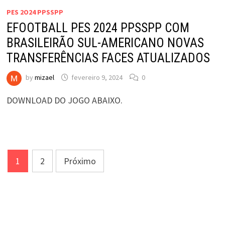
PES 2O24 PPSSPP
EFOOTBALL PES 2024 PPSSPP COM
BRASILEIRÃO SUL-AMERICANO NOVAS
TRANSFERÊNCIAS FACES ATUALIZADOS
by
mizael
fevereiro 9, 2024
0
DOWNLOAD DO JOGO ABAIXO.
Paginação
1
2
Próximo
de
posts