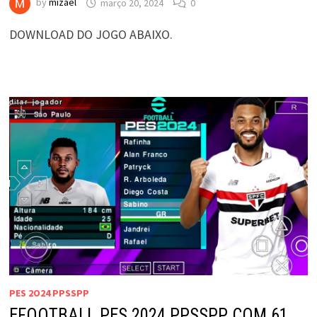
by
mizael
março 20, 2024
0
DOWNLOAD DO JOGO ABAIXO.
PES 2O24 PPSSPP
EFOOTBALL PES 2024 PPSSPP COM 61