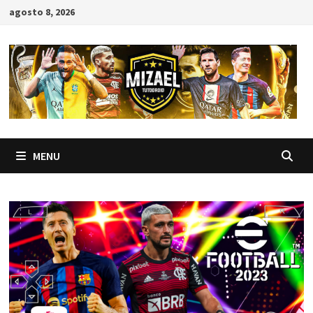
Skip
agosto 8, 2026
to
content
MENU