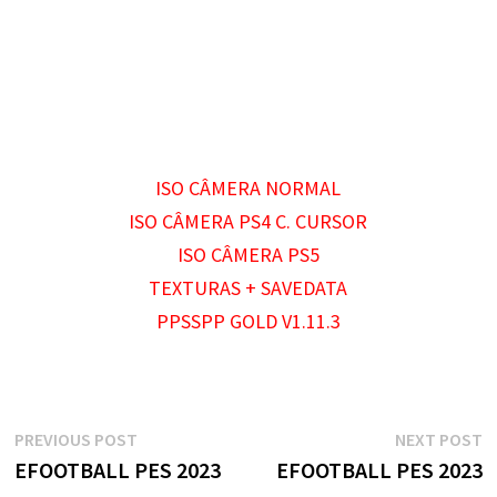
ISO CÂMERA NORMAL
ISO CÂMERA PS4 C. CURSOR
ISO CÂMERA PS5
TEXTURAS + SAVEDATA
PPSSPP GOLD V1.11.3
Navegação
Previous
N
PREVIOUS POST
NEXT POST
post:
p
EFOOTBALL PES 2023
EFOOTBALL PES 2023
de