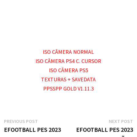
ISO CÂMERA NORMAL
ISO CÂMERA PS4 C. CURSOR
ISO CÂMERA PS5
TEXTURAS + SAVEDATA
PPSSPP GOLD V1.11.3
Navegação
Previous
N
PREVIOUS POST
NEXT POST
post:
p
EFOOTBALL PES 2023
EFOOTBALL PES 2023
de