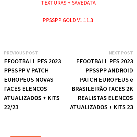
TEXTURAS + SAVEDATA
PPSSPP GOLD V1.11.3
Navegação
Previous
N
PREVIOUS POST
NEXT POST
post:
p
EFOOTBALL PES 2023
EFOOTBALL PES 2023
de
PPSSPP V PATCH
PPSSPP ANDROID
Post
EUROPEUS NOVAS
PATCH EUROPEUS e
FACES ELENCOS
BRASILEIRÃO FACES 2K
ATUALIZADOS + KITS
REALISTAS ELENCOS
22/23
ATUALIZADOS + KITS 23