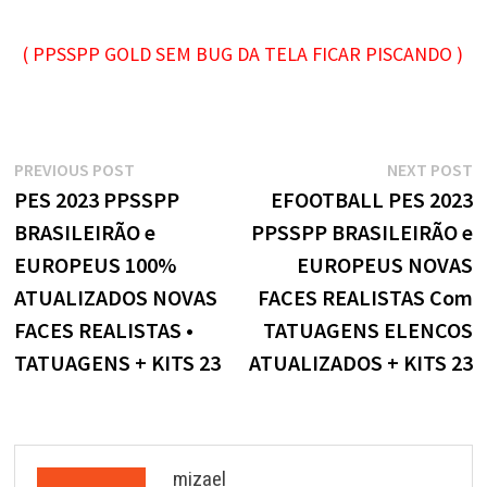
( PPSSPP GOLD SEM BUG DA TELA FICAR PISCANDO )
Navegação
Previous
N
PREVIOUS POST
NEXT POST
post:
p
PES 2023 PPSSPP
EFOOTBALL PES 2023
de
BRASILEIRÃO e
PPSSPP BRASILEIRÃO e
Post
EUROPEUS 100%
EUROPEUS NOVAS
ATUALIZADOS NOVAS
FACES REALISTAS Com
FACES REALISTAS •
TATUAGENS ELENCOS
TATUAGENS + KITS 23
ATUALIZADOS + KITS 23
mizael