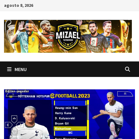
Skip
agosto 8, 2026
to
content
MENU