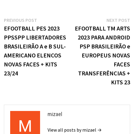
Navegação
Previous
N
PREVIOUS POST
NEXT POST
post:
p
EFOOTBALL PES 2023
EFOOTBALL TM ARTS
de
PPSSPP LIBERTADORES
2023 PARA ANDROID
Post
BRASILEIRÃO A e B SUL-
PSP BRASILEIRÃO e
AMERICANO ELENCOS
EUROPEUS NOVAS
NOVAS FACES + KITS
FACES
23/24
TRANSFERÊNCIAS +
KITS 23
mizael
View all posts by mizael →