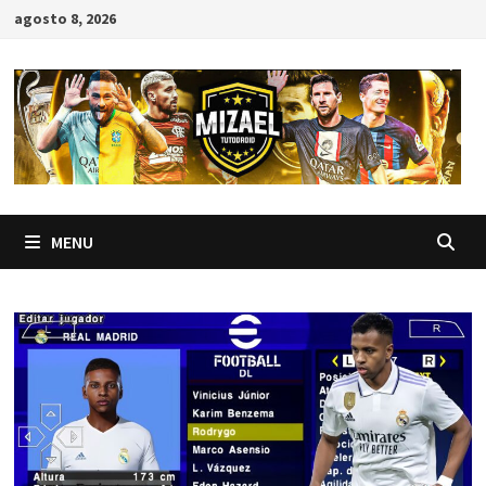
Skip
agosto 8, 2026
to
content
MENU