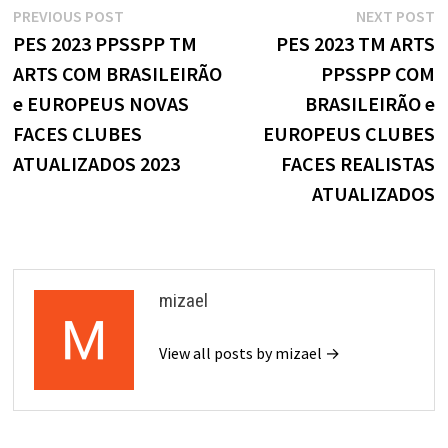
Navegação
Previous
N
PREVIOUS POST
NEXT POST
post:
p
PES 2023 PPSSPP TM
PES 2023 TM ARTS
de
ARTS COM BRASILEIRÃO
PPSSPP COM
Post
e EUROPEUS NOVAS
BRASILEIRÃO e
FACES CLUBES
EUROPEUS CLUBES
ATUALIZADOS 2023
FACES REALISTAS
ATUALIZADOS
mizael
View all posts by mizael →