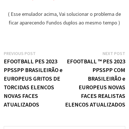
( Esse emulador acima, Vai solucionar o problema de
ficar aparecendo Fundos duplos ao mesmo tempo )
Navegação
Previous
N
PREVIOUS POST
NEXT POST
post:
p
EFOOTBALL PES 2023
EFOOTBALL ™ PES 2023
de
PPSSPP BRASILEIRÃO e
PPSSPP COM
Post
EUROPEUS GRITOS DE
BRASILEIRÃO e
TORCIDAS ELENCOS
EUROPEUS NOVAS
NOVAS FACES
FACES REALISTAS
ATUALIZADOS
ELENCOS ATUALIZADOS