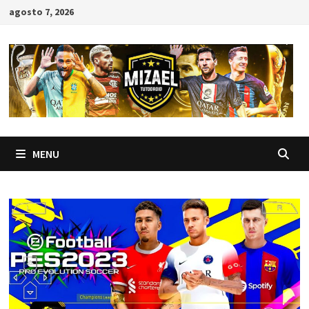
Skip
agosto 7, 2026
to
content
MENU