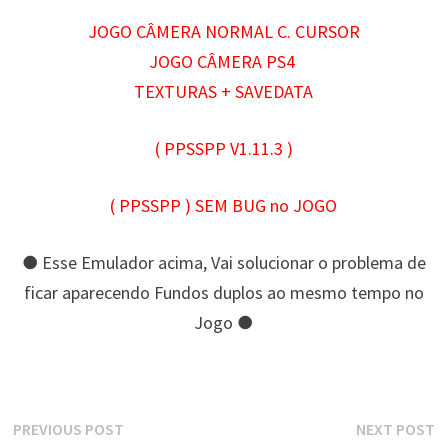
JOGO CÂMERA NORMAL C. CURSOR
JOGO CÂMERA PS4
TEXTURAS + SAVEDATA
( PPSSPP V1.11.3
)
( PPSSPP ) SEM BUG no JOGO
● Esse Emulador acima, Vai solucionar o problema de
ficar aparecendo Fundos duplos ao mesmo tempo no
Jogo ●
Navegação
Previous
N
PREVIOUS POST
NEXT POST