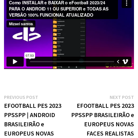
Navegação
Previous
N
PREVIOUS POST
NEXT POST
post:
p
EFOOTBALL PES 2023
EFOOTBALL PES 2023
de
PPSSPP | ANDROID
PPSSPP BRASILEIRÃO e
Post
BRASILEIRÃO e
EUROPEUS NOVAS
EUROPEUS NOVAS
FACES REALISTAS