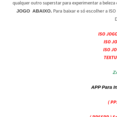
qualquer outro superstar para experimentar a belez
Para baixar e só escolher a ISO
JOGO ABAIXO.
D
ISO JOG
ISO J
ISO J
TEXTU
Z
APP Para I
( PP
( PPSSPP ) 