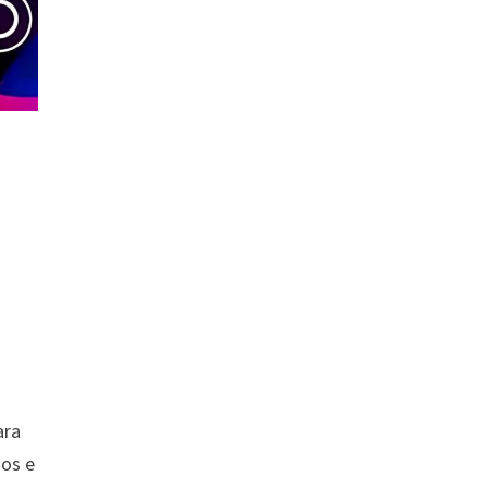
ara
dos e