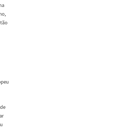
ma
no,
 tão
opeu
 de
ar
ou