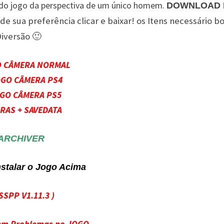
a do jogo da perspectiva de um único homem.
DOWNLOAD 
 de sua preferência clicar e baixar! os Itens necessário b
iversão 🙂
O CÂMERA NORMAL
OGO CÂMERA PS4
OGO CÂMERA PS5
RAS + SAVEDATA
ARCHIVER
nstalar o Jogo Acima
SSPP V1.11.3
)
Sem Problemas no JOGO