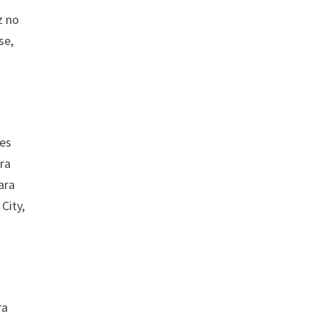
z no
se,
mes
ra
ara
City,
ra