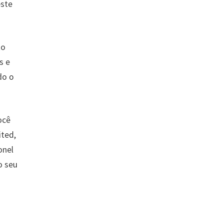
este
to
s e
do o
ocê
ited,
onel
o seu