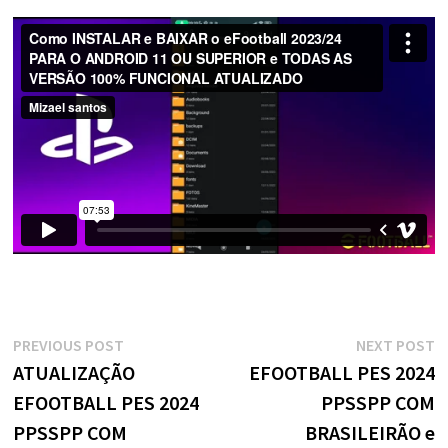
Navegação
Previous
N
PREVIOUS POST
NEXT POST
post:
p
ATUALIZAÇÃO
EFOOTBALL PES 2024
de
EFOOTBALL PES 2024
PPSSPP COM
Post
PPSSPP COM
BRASILEIRÃO e