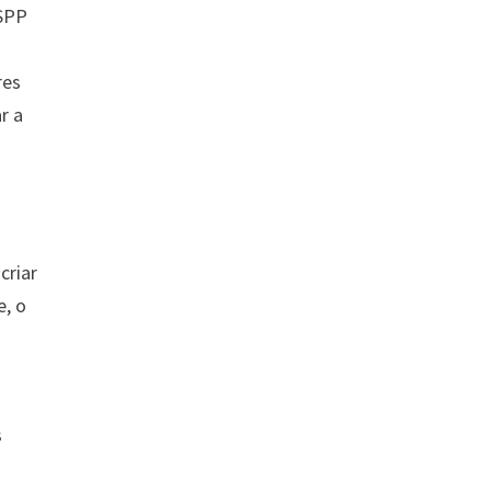
SSPP
res
r a
criar
, o
s