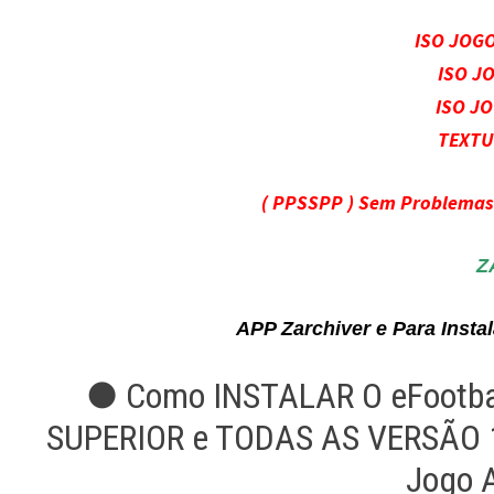
ISO JOG
ISO J
ISO J
TEXTU
( PPSSPP ) Sem Problema
Z
APP Zarchiver e Para Inst
● Como INSTALAR O eFootba
SUPERIOR e TODAS AS VERSÃO 
Jogo 