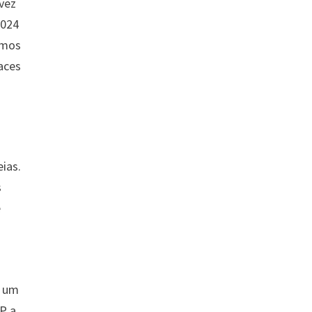
vez
2024
amos
aces
ias.
s
e
m um
P a