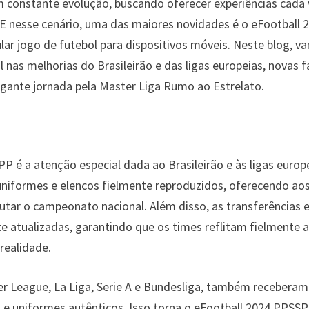
constante evolução, buscando oferecer experiências cada 
 E nesse cenário, uma das maiores novidades é o eFootball 
ar jogo de futebol para dispositivos móveis. Neste blog, v
 nas melhorias do Brasileirão e das ligas europeias, novas f
olgante jornada pela Master Liga Rumo ao Estrelato.
 é a atenção especial dada ao Brasileirão e às ligas europe
uniformes e elencos fielmente reproduzidos, oferecendo ao
utar o campeonato nacional. Além disso, as transferências 
 atualizadas, garantindo que os times reflitam fielmente a
realidade.
er League, La Liga, Serie A e Bundesliga, também recebera
 e uniformes autênticos. Isso torna o eFootball 2024 PPSSP