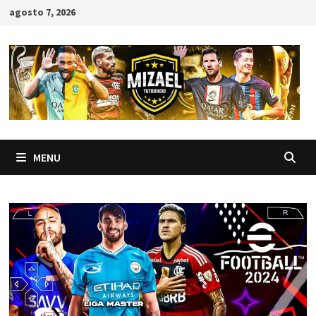
Skip
agosto 7, 2026
to
content
MENU