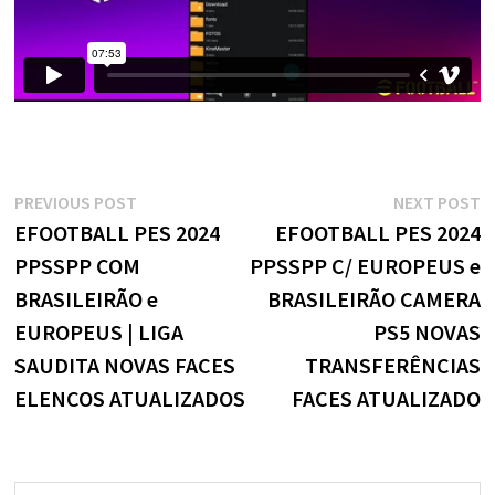
Navegação
Previous
N
PREVIOUS POST
NEXT POST
post:
p
EFOOTBALL PES 2024
EFOOTBALL PES 2024
de
PPSSPP COM
PPSSPP C/ EUROPEUS e
Post
BRASILEIRÃO e
BRASILEIRÃO CAMERA
EUROPEUS | LIGA
PS5 NOVAS
SAUDITA NOVAS FACES
TRANSFERÊNCIAS
ELENCOS ATUALIZADOS
FACES ATUALIZADO