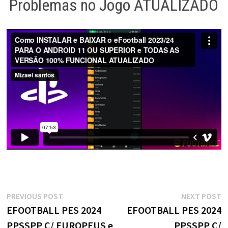
Problemas no Jogo ATUALIZADO
Navegação
Previous
N
PREVIOUS POST
NEXT POST
post:
p
EFOOTBALL PES 2024
EFOOTBALL PES 2024
de
PPSSPP C/ EUROPEUS e
PPSSPP C/