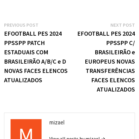
Navegação
Previous
N
PREVIOUS POST
NEXT POST
post:
p
EFOOTBALL PES 2024
EFOOTBALL PES 2024
de
PPSSPP PATCH
PPSSPP C/
Post
ESTADUAIS COM
BRASILEIRÃO e
BRASILEIRÃO A/B/C e D
EUROPEUS NOVAS
NOVAS FACES ELENCOS
TRANSFERÊNCIAS
ATUALIZADOS
FACES ELENCOS
ATUALIZADOS
mizael
View all posts by mizael →