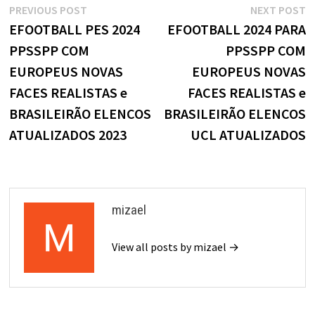
Navegação
Previous
N
PREVIOUS POST
NEXT POST
post:
p
EFOOTBALL PES 2024
EFOOTBALL 2024 PARA
de
PPSSPP COM
PPSSPP COM
Post
EUROPEUS NOVAS
EUROPEUS NOVAS
FACES REALISTAS e
FACES REALISTAS e
BRASILEIRÃO ELENCOS
BRASILEIRÃO ELENCOS
ATUALIZADOS 2023
UCL ATUALIZADOS
mizael
View all posts by mizael →