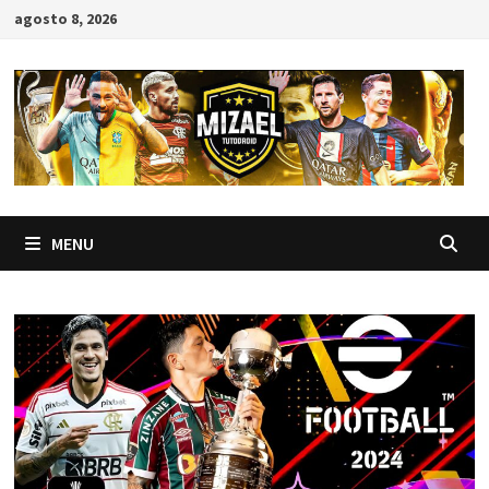
Skip
agosto 8, 2026
to
content
MENU