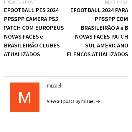
Navegação
Previous
N
PREVIOUS POST
NEXT POST
post:
p
EFOOTBALL PES 2024
EFOOTBALL 2024 PARA
de
PPSSPP CAMERA PS5
PPSSPP COM
Post
PATCH COM EUROPEUS
BRASILEIRÃO A e B
NOVAS FACES e
NOVAS FACES PATCH
BRASILEIRÃO CLUBES
SUL AMERICANO
ATUALIZADOS
ELENCOS ATUALIZADOS
mizael
View all posts by mizael →