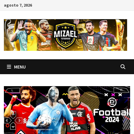
Skip
agosto 7, 2026
to
content
MENU