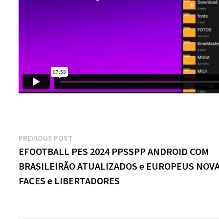
Navegação
Previous
PREVIOUS POST
post:
EFOOTBALL PES 2024 PPSSPP ANDROID COM
de
BRASILEIRÃO ATUALIZADOS e EUROPEUS NOV
Post
FACES e LIBERTADORES