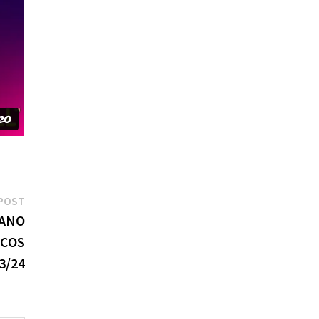
Next
POST
post:
CANO
NCOS
3/24