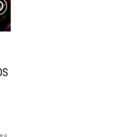
OS
e o