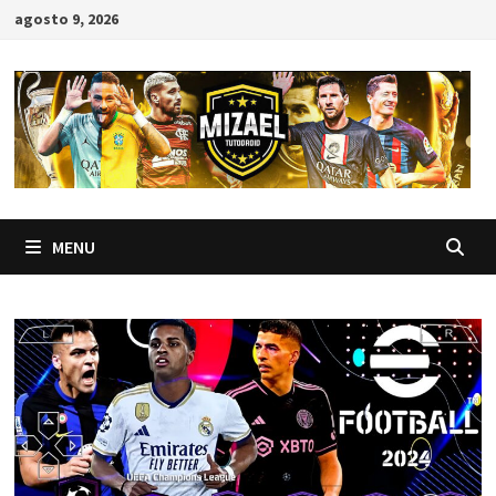
Skip
agosto 9, 2026
to
content
MENU