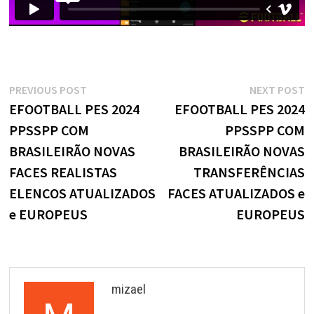
Navegação
Previous
N
PREVIOUS POST
NEXT POST
post:
p
EFOOTBALL PES 2024
EFOOTBALL PES 2024
de
PPSSPP COM
PPSSPP COM
Post
BRASILEIRÃO NOVAS
BRASILEIRÃO NOVAS
FACES REALISTAS
TRANSFERÊNCIAS
ELENCOS ATUALIZADOS
FACES ATUALIZADOS e
e EUROPEUS
EUROPEUS
mizael