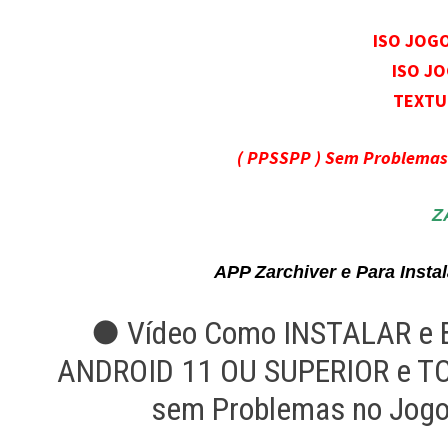
ISO JOG
ISO J
TEXTU
( PPSSPP ) Sem Problema
Z
APP Zarchiver e Para Inst
● Vídeo Como INSTALAR e B
ANDROID 11 OU SUPERIOR e T
sem Problemas no Jog