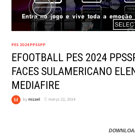
PES 2O24 PPSSPP
EFOOTBALL PES 2024 PPSS
FACES SULAMERICANO ELE
MEDIAFIRE
by
mizael
março 22, 2024
DOWNLOAD