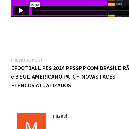
Navegação
Previous
PREVIOUS POST
post:
EFOOTBALL PES 2024 PPSSPP COM BRASILEIRÃ
de
e B SUL-AMERICANO PATCH NOVAS FACES
Post
ELENCOS ATUALIZADOS
mizael