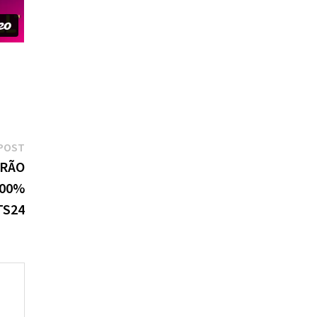
Next
POST
post:
IRÃO
100%
TS24