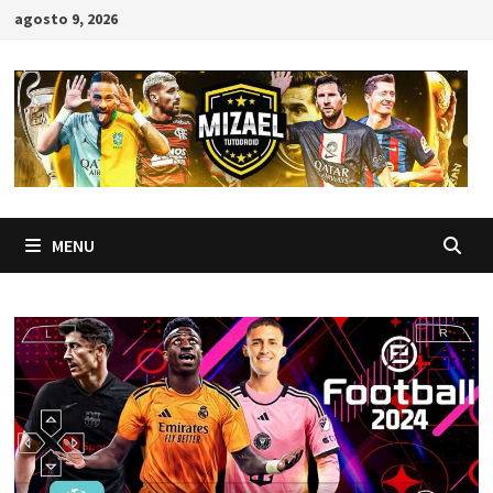
Skip
agosto 9, 2026
to
content
MENU