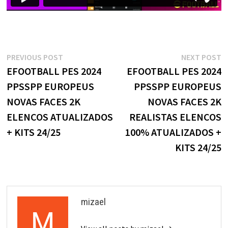
Navegação
Previous
N
PREVIOUS POST
NEXT POST
post:
p
EFOOTBALL PES 2024
EFOOTBALL PES 2024
de
PPSSPP EUROPEUS
PPSSPP EUROPEUS
Post
NOVAS FACES 2K
NOVAS FACES 2K
ELENCOS ATUALIZADOS
REALISTAS ELENCOS
+ KITS 24/25
100% ATUALIZADOS +
KITS 24/25
mizael