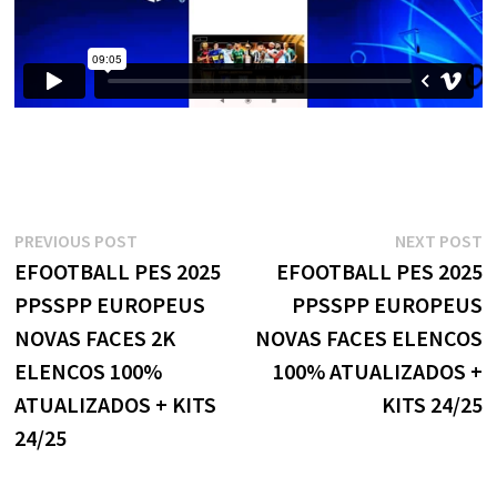
Navegação
Previous
N
PREVIOUS POST
NEXT POST
post:
p
EFOOTBALL PES 2025
EFOOTBALL PES 2025
de
PPSSPP EUROPEUS
PPSSPP EUROPEUS
Post
NOVAS FACES 2K
NOVAS FACES ELENCOS
ELENCOS 100%
100% ATUALIZADOS +
ATUALIZADOS + KITS
KITS 24/25
24/25