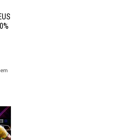
EUS
00%
 tem