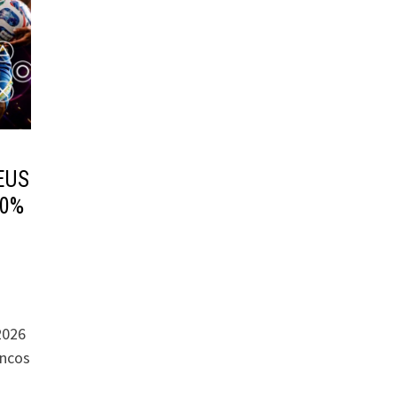
EUS
00%
2026
encos