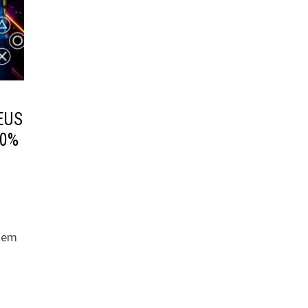
EUS
00%
 tem