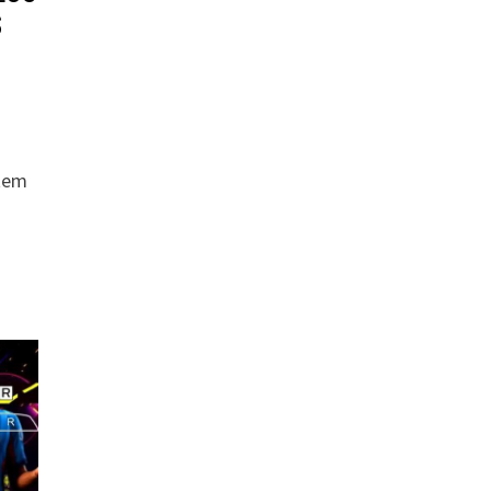
S
 tem