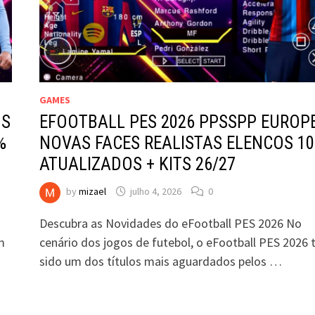
GAMES
US
EFOOTBALL PES 2026 PPSSPP EUROP
%
NOVAS FACES REALISTAS ELENCOS 1
ATUALIZADOS + KITS 26/27
by
mizael
julho 4, 2026
0
Descubra as Novidades do eFootball PES 2026 No
m
cenário dos jogos de futebol, o eFootball PES 2026
sido um dos títulos mais aguardados pelos …