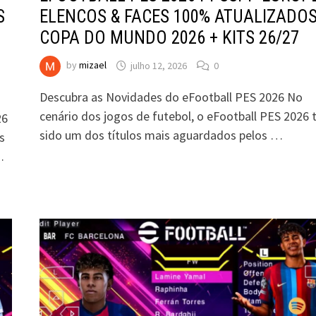
S
ELENCOS & FACES 100% ATUALIZADO
COPA DO MUNDO 2026 + KITS 26/27
by
mizael
julho 12, 2026
0
Descubra as Novidades do eFootball PES 2026 No
cenário dos jogos de futebol, o eFootball PES 2026
26
sido um dos títulos mais aguardados pelos …
s
…