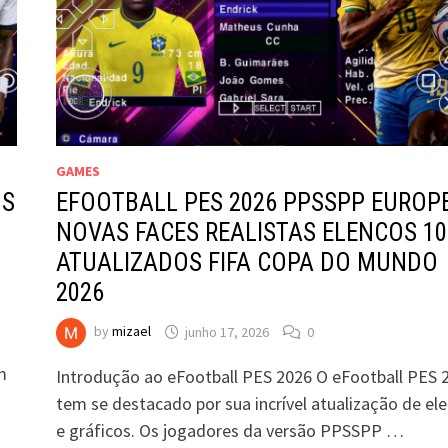
GAMES
US
EFOOTBALL PES 2026 PPSSPP EUROP
NOVAS FACES REALISTAS ELENCOS 1
ATUALIZADOS FIFA COPA DO MUNDO
2026
by
mizael
junho 17, 2026
0
m
Introdução ao eFootball PES 2026 O eFootball PES 
tem se destacado por sua incrível atualização de el
e gráficos. Os jogadores da versão PPSSPP …