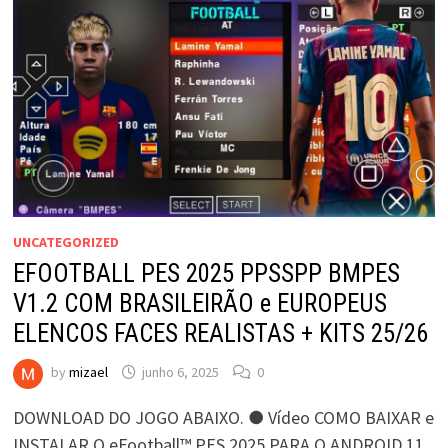
UNCATEGORIZED
EFOOTBALL PES 2025 PPSSPP BMPES
V1.2 COM BRASILEIRÃO e EUROPEUS
ELENCOS FACES REALISTAS + KITS 25/26
by
mizael
junho 6, 2025
0
DOWNLOAD DO JOGO ABAIXO. ● Vídeo COMO BAIXAR e
INSTALAR O eFootball™ PES 2025 PARA O ANDROID 11