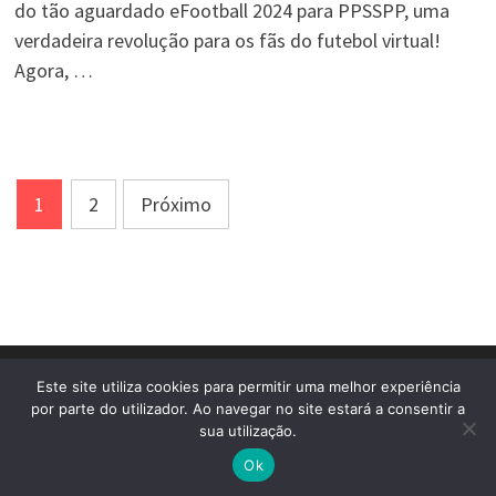
do tão aguardado eFootball 2024 para PPSSPP, uma
verdadeira revolução para os fãs do futebol virtual!
Agora, …
Paginação
1
2
Próximo
de
posts
Este site utiliza cookies para permitir uma melhor experiência
por parte do utilizador. Ao navegar no site estará a consentir a
sua utilização.
Copyright © 2026
Mizael TuToDroid
. Powered by
WordPress
and
Bam
.
Ok