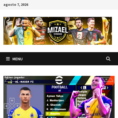
Skip
agosto 7, 2026
to
content
MENU