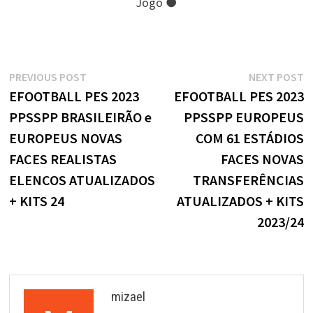
Jogo ●
Navegação
Previous
N
PREVIOUS POST
NEXT POST
post:
p
EFOOTBALL PES 2023
EFOOTBALL PES 2023
de
PPSSPP BRASILEIRÃO e
PPSSPP EUROPEUS
Post
EUROPEUS NOVAS
COM 61 ESTÁDIOS
FACES REALISTAS
FACES NOVAS
ELENCOS ATUALIZADOS
TRANSFERÊNCIAS
+ KITS 24
ATUALIZADOS + KITS
2023/24
mizael