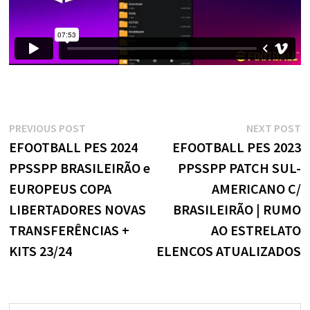
Navegação
Previous
N
PREVIOUS POST
NEXT POST
post:
p
EFOOTBALL PES 2024
EFOOTBALL PES 2023
de
PPSSPP BRASILEIRÃO e
PPSSPP PATCH SUL-
Post
EUROPEUS COPA
AMERICANO C/
LIBERTADORES NOVAS
BRASILEIRÃO | RUMO
TRANSFERÊNCIAS +
AO ESTRELATO
KITS 23/24
ELENCOS ATUALIZADOS