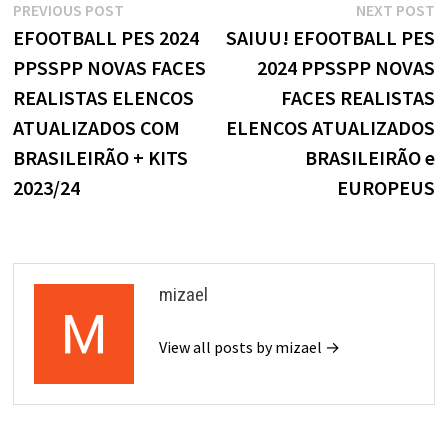
Navegação
Previous
N
PREVIOUS POST
NEXT POST
post:
p
EFOOTBALL PES 2024
SAIUU! EFOOTBALL PES
de
PPSSPP NOVAS FACES
2024 PPSSPP NOVAS
Post
REALISTAS ELENCOS
FACES REALISTAS
ATUALIZADOS COM
ELENCOS ATUALIZADOS
BRASILEIRÃO + KITS
BRASILEIRÃO e
2023/24
EUROPEUS
mizael
View all posts by mizael →