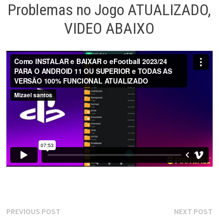
Problemas no Jogo ATUALIZADO,
VIDEO ABAIXO
Navegação
Previous
N
PREVIOUS POST
NEXT POST