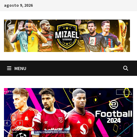
Skip
agosto 9, 2026
to
content
MENU