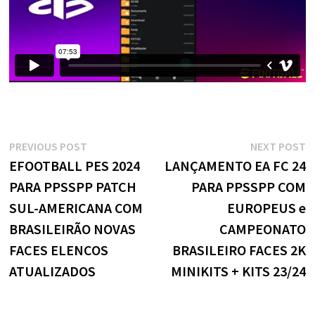
Navegação
Previous
N
PREVIOUS POST
NEXT POST
post:
p
EFOOTBALL PES 2024
LANÇAMENTO EA FC 24
de
PARA PPSSPP PATCH
PARA PPSSPP COM
Post
SUL-AMERICANA COM
EUROPEUS e
BRASILEIRÃO NOVAS
CAMPEONATO
FACES ELENCOS
BRASILEIRO FACES 2K
ATUALIZADOS
MINIKITS + KITS 23/24