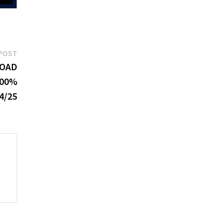
Next
POST
post:
LOAD
100%
4/25