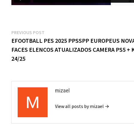
Navegação
Previous
PREVIOUS POST
post:
EFOOTBALL PES 2025 PPSSPP EUROPEUS NOV
de
FACES ELENCOS ATUALIZADOS CAMERA PS5 + 
Post
24/25
mizael
View all posts by mizael →