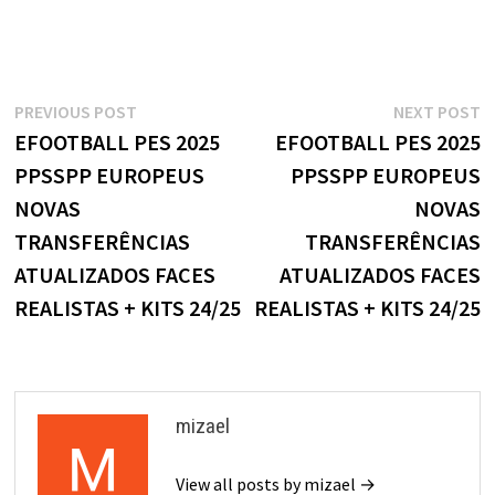
Navegação
Previous
N
PREVIOUS POST
NEXT POST
post:
p
EFOOTBALL PES 2025
EFOOTBALL PES 2025
de
PPSSPP EUROPEUS
PPSSPP EUROPEUS
Post
NOVAS
NOVAS
TRANSFERÊNCIAS
TRANSFERÊNCIAS
ATUALIZADOS FACES
ATUALIZADOS FACES
REALISTAS + KITS 24/25
REALISTAS + KITS 24/25
mizael
View all posts by mizael →