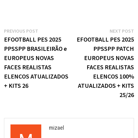
Navegação
Previous
N
PREVIOUS POST
NEXT POST
post:
p
EFOOTBALL PES 2025
EFOOTBALL PES 2025
de
PPSSPP BRASILEIRÃO e
PPSSPP PATCH
Post
EUROPEUS NOVAS
EUROPEUS NOVAS
FACES REALISTAS
FACES REALISTAS
ELENCOS ATUALIZADOS
ELENCOS 100%
+ KITS 26
ATUALIZADOS + KITS
25/26
mizael