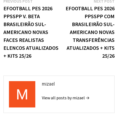
Navegação
Previous
N
PREVIOUS POST
NEXT POST
post:
p
EFOOTBALL PES 2026
EFOOTBALL PES 2026
de
PPSSPP V. BETA
PPSSPP COM
Post
BRASILEIRÃO SUL-
BRASILEIRÃO SUL-
AMERICANO NOVAS
AMERICANO NOVAS
FACES REALISTAS
TRANSFERÊNCIAS
ELENCOS ATUALIZADOS
ATUALIZADOS + KITS
+ KITS 25/26
25/26
mizael
View all posts by mizael →