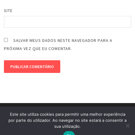
SITE
SALVAR MEUS DADOS NESTE NAVEGADOR PARA A
PRÓXIMA VEZ QUE EU COMENTAR.
Este site utiliza cookies para permitir uma melhor experiência
por parte do utilizador. Ao navegar no site estará a consentir a
sua utilização.
Copyright © 2026
Mizael TuToDroid
. Powered by
WordPress