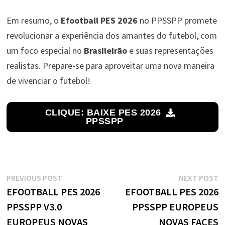
Em resumo, o
Efootball PES 2026
no PPSSPP promete
revolucionar a experiência dos amantes do futebol, com
um foco especial no
Brasileirão
e suas representações
realistas. Prepare-se para aproveitar uma nova maneira
de vivenciar o futebol!
CLIQUE: BAIXE PES 2026
PPSSPP
Navegação
Previous
N
PREVIOUS POST
NEXT POST
post:
p
EFOOTBALL PES 2026
EFOOTBALL PES 2026
de
PPSSPP V3.0
PPSSPP EUROPEUS
Post
EUROPEUS NOVAS
NOVAS FACES