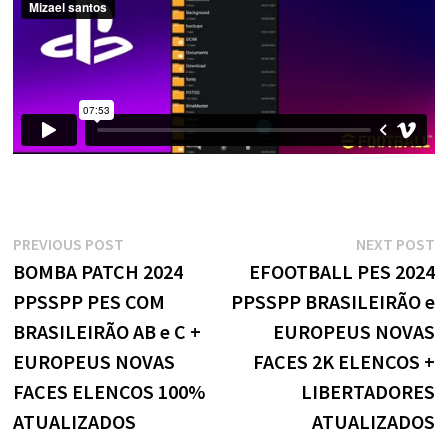
Navegação
Previous
N
PREVIOUS POST
NEXT POST
post:
p
BOMBA PATCH 2024
EFOOTBALL PES 2024
de
PPSSPP PES COM
PPSSPP BRASILEIRÃO e
Post
BRASILEIRÃO AB e C +
EUROPEUS NOVAS
EUROPEUS NOVAS
FACES 2K ELENCOS +
FACES ELENCOS 100%
LIBERTADORES
ATUALIZADOS
ATUALIZADOS