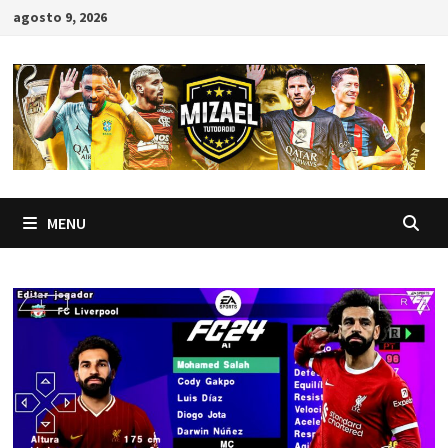
Skip
agosto 9, 2026
to
content
MENU