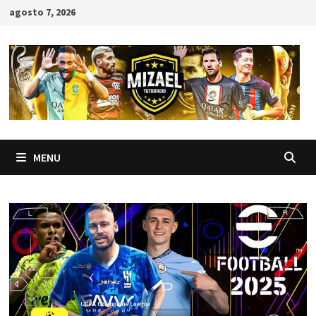
Skip
agosto 7, 2026
to
content
MENU