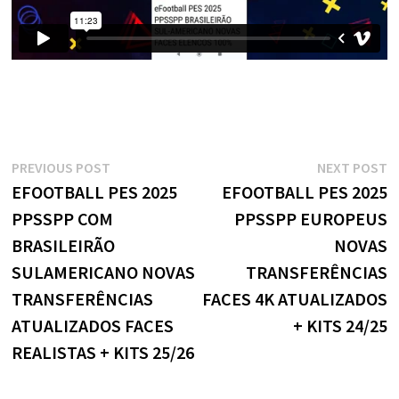
Navegação
Previous
N
PREVIOUS POST
NEXT POST
post:
p
EFOOTBALL PES 2025
EFOOTBALL PES 2025
de
PPSSPP COM
PPSSPP EUROPEUS
Post
BRASILEIRÃO
NOVAS
SULAMERICANO NOVAS
TRANSFERÊNCIAS
TRANSFERÊNCIAS
FACES 4K ATUALIZADOS
ATUALIZADOS FACES
+ KITS 24/25
REALISTAS + KITS 25/26